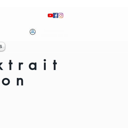
Connexion
cours en ligne
S
trait
ion