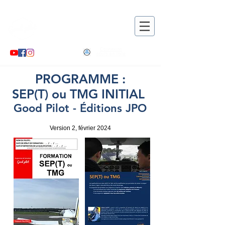
Good pilot
, le partenaire de
votre formation pratique !
Connexion
cours en ligne
PROGRAMME :
SEP(T) ou TMG INITIAL
Good Pilot - Éditions JPO
Version 2, février 2024