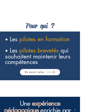
Pour qui ?
Les
pilotes en formation
•
Les
pilotes brevetés
qui
•
souhaitent maintenir leurs
compétences
En savoir plus
Une
expérience
pédagogique
enrichie par :