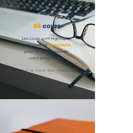
98
cours
Les cours sont regroupés
au travers de
16 modules
pour faciliter le suivi de
votre progression.
Voir la liste des cours →