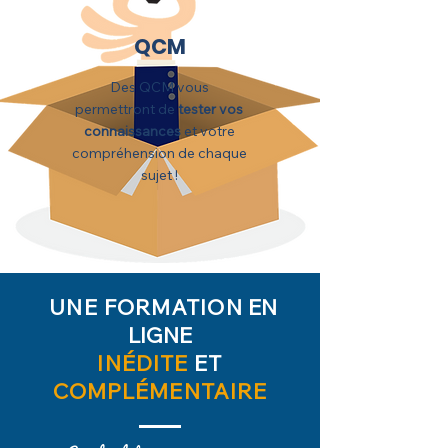
QCM
Des QCM vous
permettront de
tester vos
connaissances
et votre
compréhension de chaque
sujet !
UNE FORMATION
EN
LIGNE
INÉDITE
ET
COMPLÉMENTAIRE