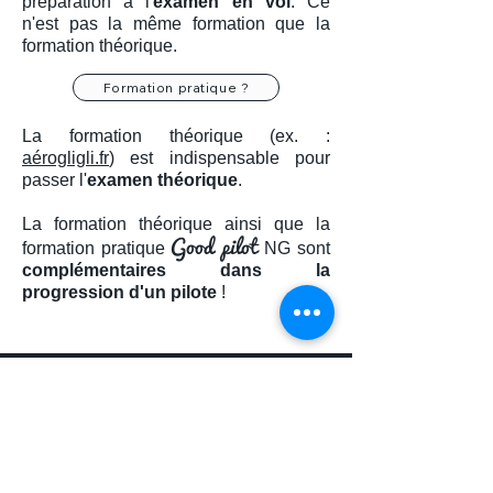
préparation à l'
examen en vol
. Ce
n'est pas la même formation que la
formation théorique.
Formation pratique ?
La formation théorique (ex. :
aérogligli.fr
) est indispensable pour
passer l'
examen théorique
.
La formation théorique ainsi que la
Good pilot
formation pratique
NG sont
complémentaires dans la
progression d'un pilote
!
Good pilot
D'où vient le nom
?
Au moment de la création, j'ai tout
d'abord appelé la chaine YouTube